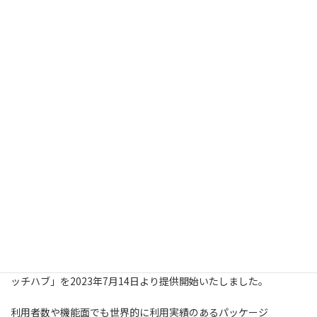
コ
ナ
補助金を活用してシステム構築
詳しくはこちら
ン
ビ
テ
ゲ
ン
ー
ツ
シ
へ
ョ
ス
ン
キ
に
新サービス「マッチプレス」開
ッ
移
プ
動
始のご案内
Home
Infomation
お知らせ
新サービス「マッチプレス」開始のご案内
この度、wordpressでマッチングサイトを構築するサービス「マ
ッチハブ」を2023年7月14日より提供開始いたしました。
利用者数や機能面でも世界的に利用実績のあるパッケージ